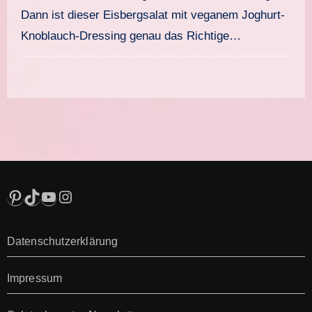
für jeden Tag
Dann ist dieser Eisbergsalat mit veganem Joghurt-
Knoblauch-Dressing genau das Richtige…
Pinterest
TikTok
YouTube
Instagram
Datenschutzerklärung
Impressum