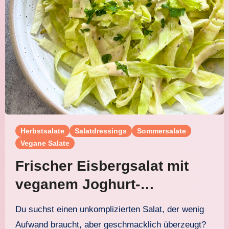
Herbstsalate
Salatdressings
Sommersalate
Vegane Salate
Frischer Eisbergsalat mit
veganem Joghurt-
Knoblauch-Dressing –
Du suchst einen unkomplizierten Salat, der wenig
einfach, würzig und perfekt
Aufwand braucht, aber geschmacklich überzeugt?