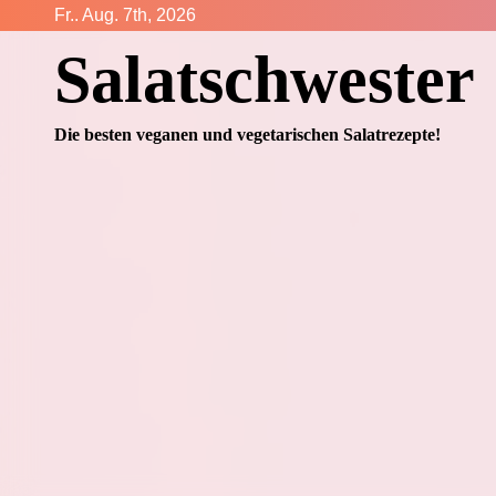
Zum
Fr.. Aug. 7th, 2026
Inhalt
Salatschwester
springen
Die besten veganen und vegetarischen Salatrezepte!