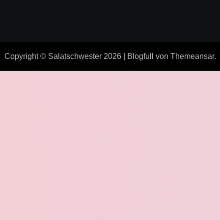
Copyright © Salatschwester 2026
|
Blogfull
von
Themeansar
.