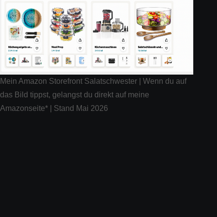
Mein Amazon Storefront Salatschwester | Wenn du auf
das Bild tippst, gelangst du direkt auf meine
Amazonseite* | Stand Mai 2026