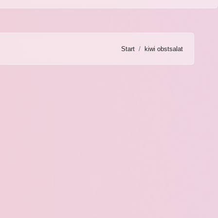
Start
kiwi obstsalat