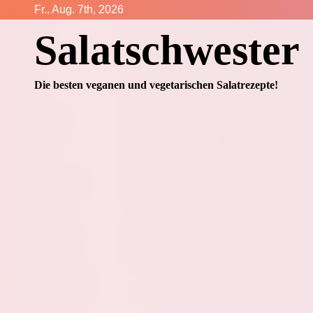
Zum
Fr.. Aug. 7th, 2026
Inhalt
Salatschwester
springen
Die besten veganen und vegetarischen Salatrezepte!