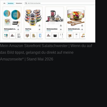
Mein Amazon Storefront Salatschwester | Wenn du auf
das Bild tippst, gelangst du direkt auf meine
Amazonseite* | Stand Mai 2026