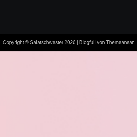
Copyright © Salatschwester 2026
|
Blogfull
von
Themeansar
.