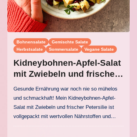
Bohnensalate
Gemischte Salate
Herbstsalate
Sommersalate
Vegane Salate
Kidneybohnen-Apfel-Salat
mit Zwiebeln und frischer
Petersilie
Gesunde Ernährung war noch nie so mühelos
und schmackhaft! Mein Kidneybohnen-Apfel-
Salat mit Zwiebeln und frischer Petersilie ist
vollgepackt mit wertvollen Nährstoffen und…