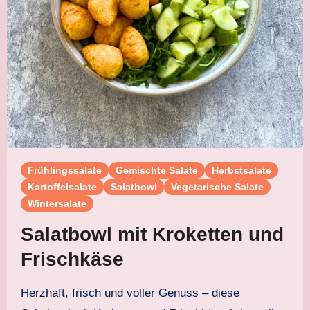
Frühlingssalate
Gemischte Salate
Herbstsalate
Kartoffelsalate
Salatbowl
Vegetarische Salate
Wintersalate
Salatbowl mit Kroketten und
Frischkäse
Herzhaft, frisch und voller Genuss – diese