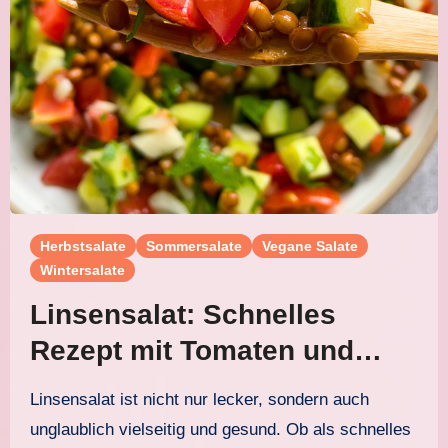
Herbstsalate
Sommersalate
Vegane Salate
Wintersalate
Linsensalat: Schnelles
Rezept mit Tomaten und
Gurke für jede Jahreszeit
Linsensalat ist nicht nur lecker, sondern auch
unglaublich vielseitig und gesund. Ob als schnelles