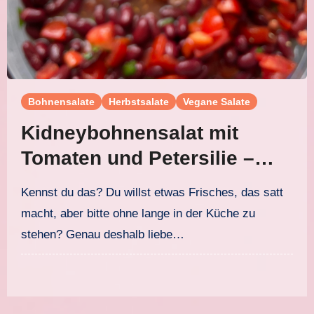
Bohnensalate
Herbstsalate
Vegane Salate
Kidneybohnensalat mit
Tomaten und Petersilie –
frisch, sättigend und in 12
Kennst du das? Du willst etwas Frisches, das satt
Minuten fertig
macht, aber bitte ohne lange in der Küche zu
stehen? Genau deshalb liebe…