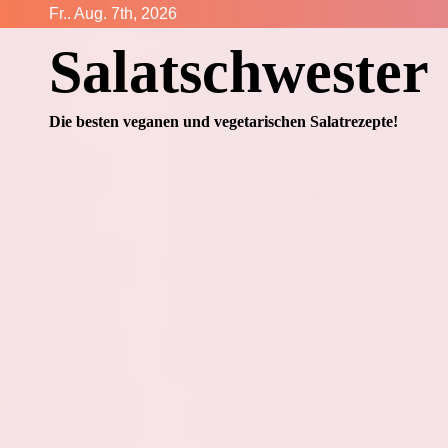
Zum
Fr.. Aug. 7th, 2026
Inhalt
Salatschwester
springen
Die besten veganen und vegetarischen Salatrezepte!