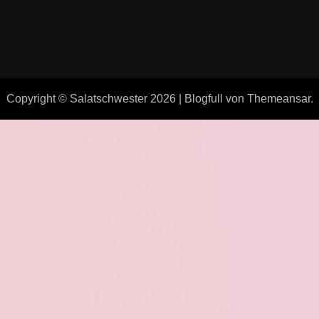
Copyright © Salatschwester 2026
|
Blogfull
von
Themeansar
.