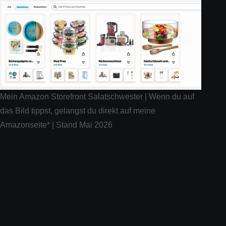
Mein Amazon Storefront Salatschwester | Wenn du auf
das Bild tippst, gelangst du direkt auf meine
Amazonseite* | Stand Mai 2026