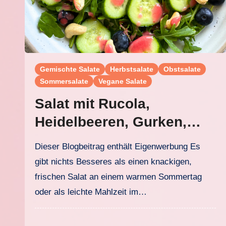
Gemischte Salate
Herbstsalate
Obstsalate
Sommersalate
Vegane Salate
Salat mit Rucola,
Heidelbeeren, Gurken,
Cashewkernen und
Dieser Blogbeitrag enthält Eigenwerbung Es
Himbeervinaigrette
gibt nichts Besseres als einen knackigen,
frischen Salat an einem warmen Sommertag
oder als leichte Mahlzeit im…