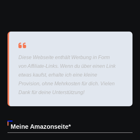
Diese Webseite enthält Werbung in Form
von Affiliate-Links. Wenn du über einen Link
etwas kaufst, erhalte ich eine kleine
Provision, ohne Mehrkosten für dich. Vielen
Dank für deine Unterstützung!
Meine Amazonseite*