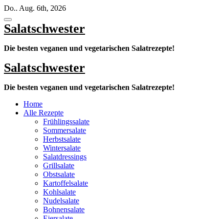
Zum
Do.. Aug. 6th, 2026
Inhalt
springen
Salatschwester
Die besten veganen und vegetarischen Salatrezepte!
Salatschwester
Die besten veganen und vegetarischen Salatrezepte!
Home
Alle Rezepte
Frühlingssalate
Sommersalate
Herbstsalate
Wintersalate
Salatdressings
Grillsalate
Obstsalate
Kartoffelsalate
Kohlsalate
Nudelsalate
Bohnensalate
Eiersalate