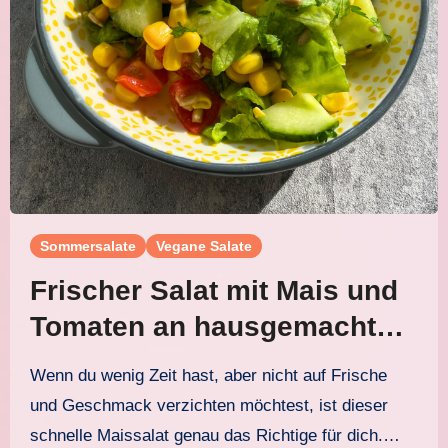
Sommersalate
Vegane Salate
Frischer Salat mit Mais und
Tomaten an hausgemachtem
Agave-Senf-Dressing
Wenn du wenig Zeit hast, aber nicht auf Frische
und Geschmack verzichten möchtest, ist dieser
schnelle Maissalat genau das Richtige für dich.…