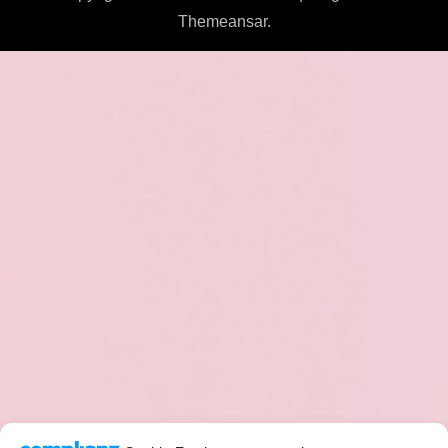
Themeansar
.