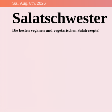
Zum
Sa.. Aug. 8th, 2026
Inhalt
Salatschwester
springen
Die besten veganen und vegetarischen Salatrezepte!