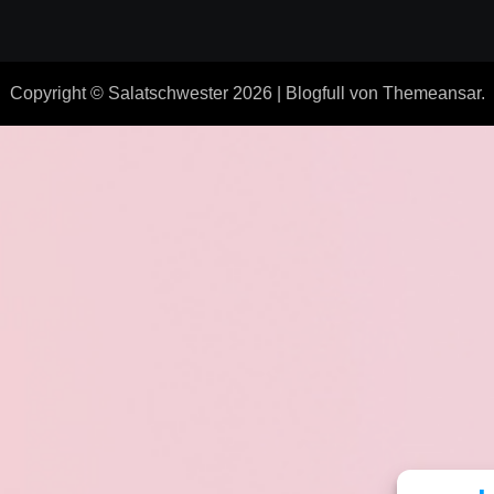
Copyright © Salatschwester 2026
|
Blogfull
von
Themeansar
.