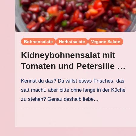
Bohnensalate
Herbstsalate
Vegane Salate
Kidneybohnensalat mit
Tomaten und Petersilie –
frisch, sättigend und in 12
Kennst du das? Du willst etwas Frisches, das
Minuten fertig
satt macht, aber bitte ohne lange in der Küche
zu stehen? Genau deshalb liebe…