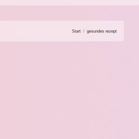
Start
gesundes rezept