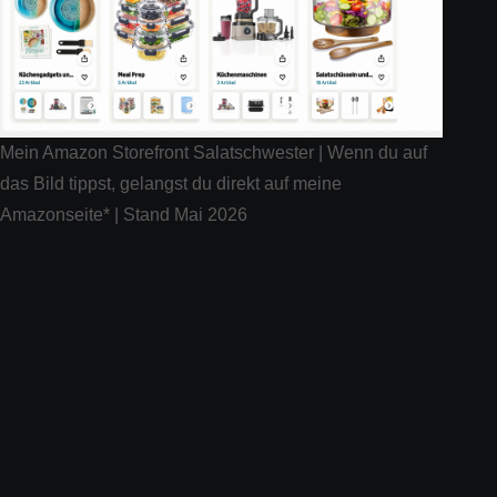
Mein Amazon Storefront Salatschwester | Wenn du auf
das Bild tippst, gelangst du direkt auf meine
Amazonseite* | Stand Mai 2026