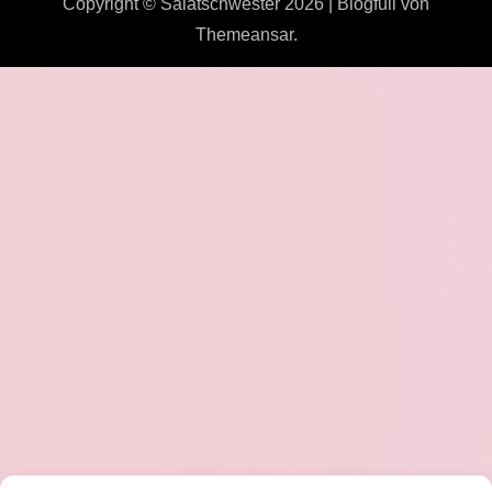
Copyright © Salatschwester 2026
|
Blogfull
von
Themeansar
.