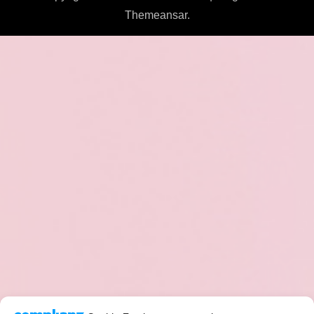
Themeansar
.