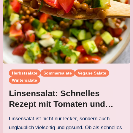
Herbstsalate
Sommersalate
Vegane Salate
Wintersalate
Linsensalat: Schnelles
Rezept mit Tomaten und
Gurke für jede Jahreszeit
Linsensalat ist nicht nur lecker, sondern auch
unglaublich vielseitig und gesund. Ob als schnelles