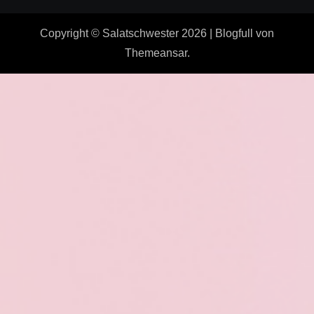
Copyright © Salatschwester 2026
|
Blogfull
von
Themeansar
.