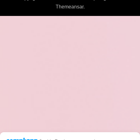
Themeansar
.