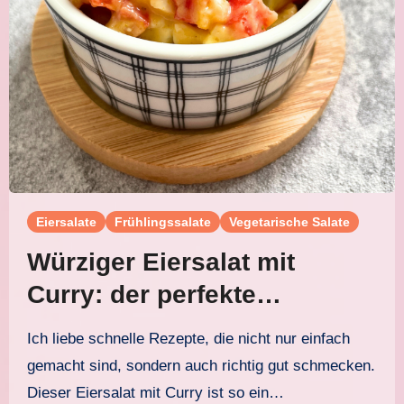
Eiersalate
Frühlingssalate
Vegetarische Salate
Würziger Eiersalat mit
Curry: der perfekte
American Style
Ich liebe schnelle Rezepte, die nicht nur einfach
gemacht sind, sondern auch richtig gut schmecken.
Dieser Eiersalat mit Curry ist so ein…