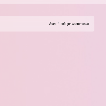
Start
deftiger westernsalat