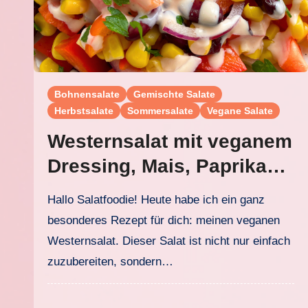
Bohnensalate
Gemischte Salate
Herbstsalate
Sommersalate
Vegane Salate
Westernsalat mit veganem
Dressing, Mais, Paprika
und Kidneybohnen
Hallo Salatfoodie! Heute habe ich ein ganz
besonderes Rezept für dich: meinen veganen
Westernsalat. Dieser Salat ist nicht nur einfach
zuzubereiten, sondern…