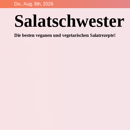
Zum
Do.. Aug. 6th, 2026
Inhalt
Salatschwester
springen
Die besten veganen und vegetarischen Salatrezepte!