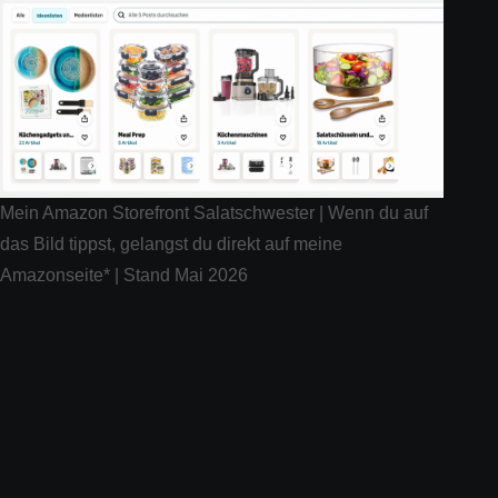
Mein Amazon Storefront Salatschwester | Wenn du auf
das Bild tippst, gelangst du direkt auf meine
Amazonseite* | Stand Mai 2026