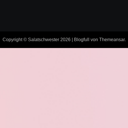
Copyright © Salatschwester 2026
|
Blogfull
von
Themeansar
.