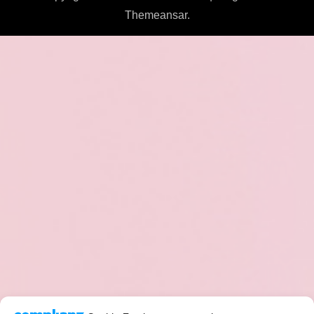
Themeansar
.