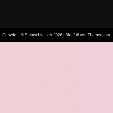
Copyright © Salatschwester 2026
|
Blogfull
von
Themeansar
.