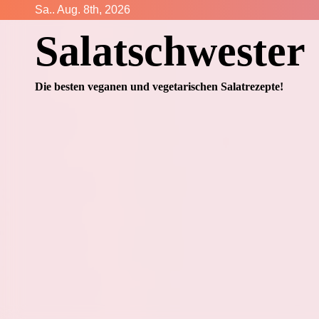
Zum
Sa.. Aug. 8th, 2026
Inhalt
Salatschwester
springen
Die besten veganen und vegetarischen Salatrezepte!