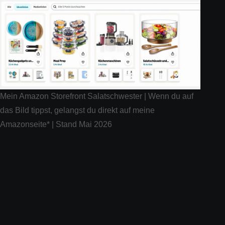
Mein Amazon Storefront Salatschwester | Wenn du auf
das Bild tippst, gelangst du direkt auf meine
Amazonseite* | Stand Mai 2026