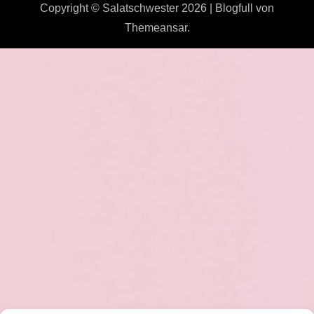
Copyright © Salatschwester 2026
|
Blogfull
von
Themeansar
.