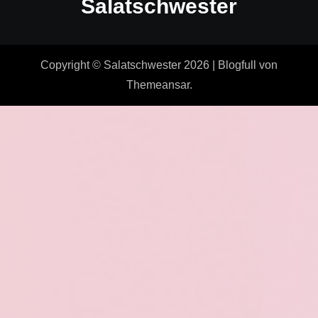
Salatschwester
Copyright © Salatschwester 2026
|
Blogfull
von
Themeansar
.