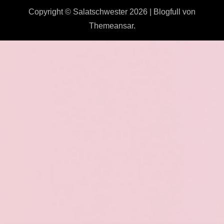
Copyright © Salatschwester 2026
|
Blogfull
von
Themeansar
.