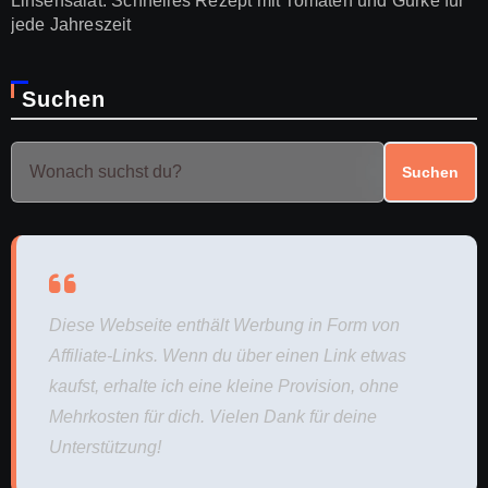
Linsensalat: Schnelles Rezept mit Tomaten und Gurke für
jede Jahreszeit
Suchen
Suchen
Diese Webseite enthält Werbung in Form von
Affiliate-Links. Wenn du über einen Link etwas
kaufst, erhalte ich eine kleine Provision, ohne
Mehrkosten für dich. Vielen Dank für deine
Unterstützung!