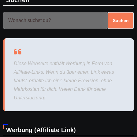
Suchen
Diese Webseite enthält Werbung in Form von
Affiliate-Links. Wenn du über einen Link etwas
kaufst, erhalte ich eine kleine Provision, ohne
Mehrkosten für dich. Vielen Dank für deine
Unterstützung!
Werbung (Affiliate Link)