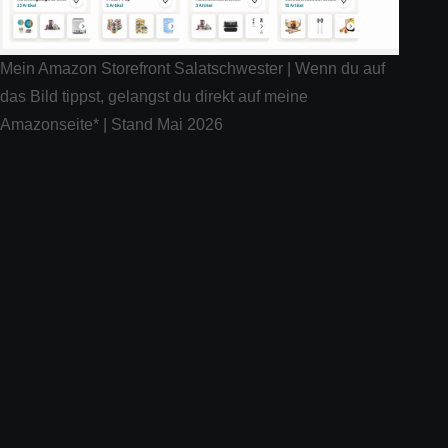
Mein Amazon Storefront Salatschwester | Wenn du auf
das Bild tippst, gelangst du direkt auf meine
Amazonseite* | Stand Mai 2026