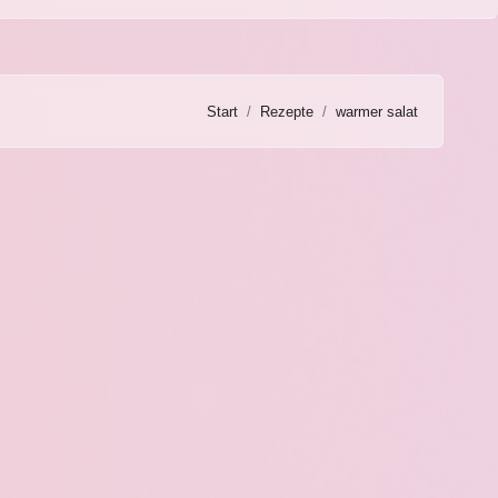
Start
Rezepte
warmer salat