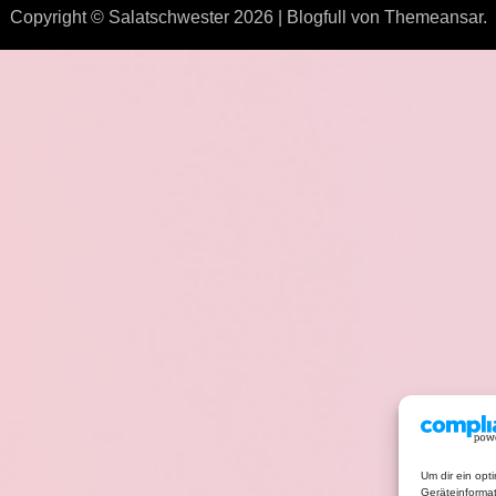
Copyright © Salatschwester 2026
|
Blogfull
von
Themeansar
.
Um dir ein opt
Geräteinforma