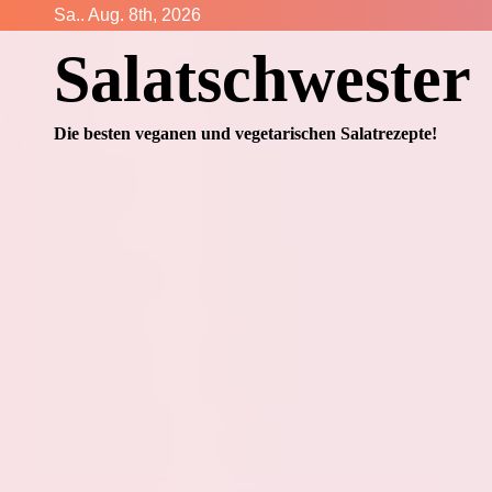
Zum
Sa.. Aug. 8th, 2026
Inhalt
Salatschwester
springen
Die besten veganen und vegetarischen Salatrezepte!