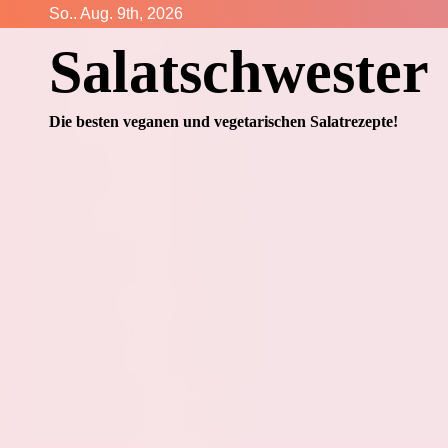
Zum
So.. Aug. 9th, 2026
Inhalt
Salatschwester
springen
Die besten veganen und vegetarischen Salatrezepte!