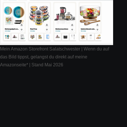
Mein Amazon Storefront Salatschwester | Wenn du auf
das Bild tippst, gelangst du direkt auf meine
Amazonseite* | Stand Mai 2026