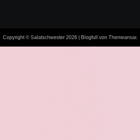
Copyright © Salatschwester 2026
|
Blogfull
von
Themeansar
.