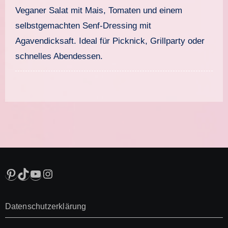
Senf-Dressing
Veganer Salat mit Mais, Tomaten und einem
selbstgemachten Senf-Dressing mit
Agavendicksaft. Ideal für Picknick, Grillparty oder
schnelles Abendessen.
Pinterest
TikTok
YouTube
Instagram
Datenschutzerklärung