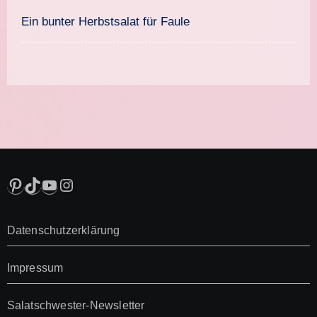
süßem Senfdressing
Ein bunter Herbstsalat für Faule
Pinterest
TikTok
YouTube
Instagram
Datenschutzerklärung
Impressum
Salatschwester-Newsletter