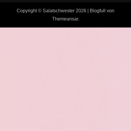
Copyright © Salatschwester 2026
|
Blogfull
von
Themeansar
.