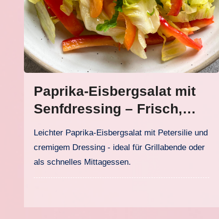
Paprika-Eisbergsalat mit
Senfdressing – Frisch,
würzig und blitzschnell
Leichter Paprika-Eisbergsalat mit Petersilie und
gemacht
cremigem Dressing - ideal für Grillabende oder
als schnelles Mittagessen.