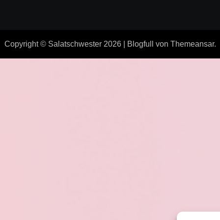
Copyright © Salatschwester 2026
|
Blogfull
von
Themeansar
.