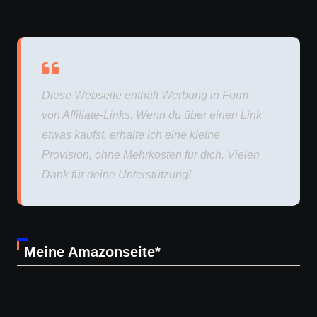
Diese Webseite enthält Werbung in Form
von Affiliate-Links. Wenn du über einen Link
etwas kaufst, erhalte ich eine kleine
Provision, ohne Mehrkosten für dich. Vielen
Dank für deine Unterstützung!
Meine Amazonseite*