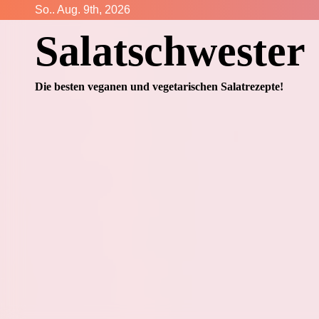
Zum
So.. Aug. 9th, 2026
Inhalt
Salatschwester
springen
Die besten veganen und vegetarischen Salatrezepte!