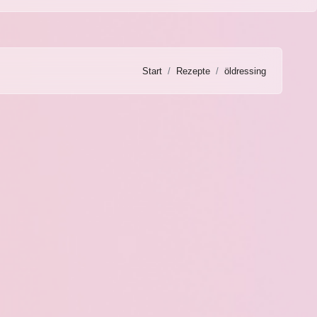
Start
Rezepte
öldressing