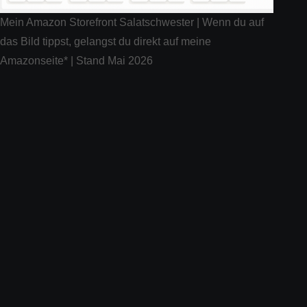
Mein Amazon Storefront Salatschwester | Wenn du auf
das Bild tippst, gelangst du direkt auf meine
Amazonseite* | Stand Mai 2026