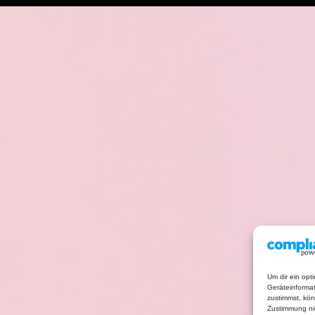
Um dir ein opt
Geräteinforma
zustimmst, kön
Zustimmung nic