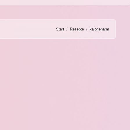
Start
Rezepte
kalorienarm