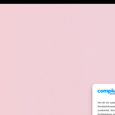
Um dir ein opt
Geräteinforma
zustimmst, kön
Zustimmung nic