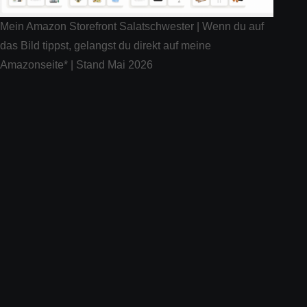
Mein Amazon Storefront Salatschwester | Wenn du auf
das Bild tippst, gelangst du direkt auf meine
Amazonseite* | Stand Mai 2026