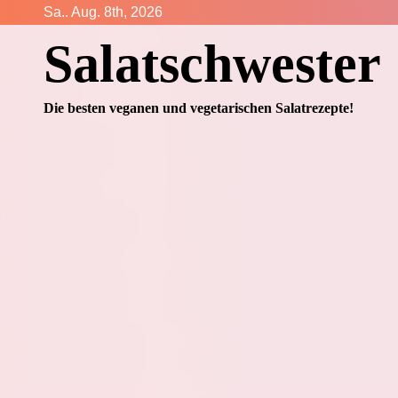
Zum
Sa.. Aug. 8th, 2026
Inhalt
Salatschwester
springen
Die besten veganen und vegetarischen Salatrezepte!