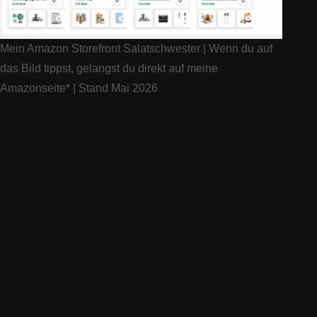
Mein Amazon Storefront Salatschwester | Wenn du auf
das Bild tippst, gelangst du direkt auf meine
Amazonseite* | Stand Mai 2026