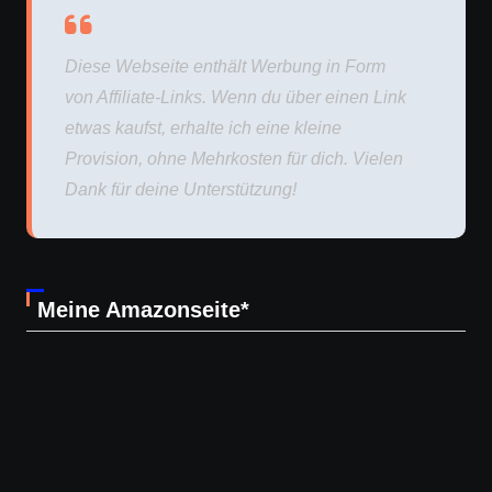
Diese Webseite enthält Werbung in Form
von Affiliate-Links. Wenn du über einen Link
etwas kaufst, erhalte ich eine kleine
Provision, ohne Mehrkosten für dich. Vielen
Dank für deine Unterstützung!
Meine Amazonseite*