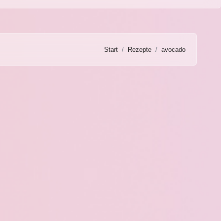
Start
Rezepte
avocado