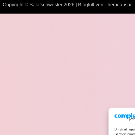
Copyright © Salatschwester 2026
|
Blogfull
von
Themeansar
.
Um dir ein opt
Geräteinforma