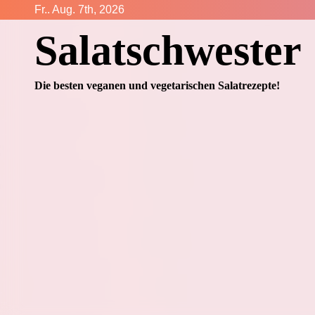
Zum
Fr.. Aug. 7th, 2026
Inhalt
Salatschwester
springen
Die besten veganen und vegetarischen Salatrezepte!