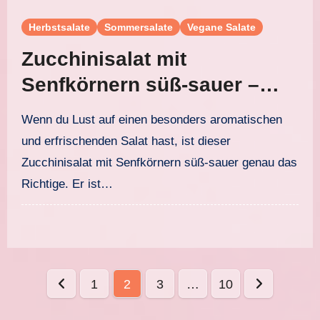
Herbstsalate
Sommersalate
Vegane Salate
Zucchinisalat mit
Senfkörnern süß-sauer –
schnell, frisch und einfach
Wenn du Lust auf einen besonders aromatischen
zubereitet
und erfrischenden Salat hast, ist dieser
Zucchinisalat mit Senfkörnern süß-sauer genau das
Richtige. Er ist…
Seitennummerierung
1
2
3
…
10
der