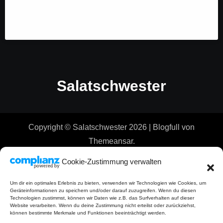
Salatschwester
Copyright © Salatschwester 2026
|
Blogfull
von
Themeansar
.
Cookie-Zustimmung verwalten
Um dir ein optimales Erlebnis zu bieten, verwenden wir Technologien wie Cookies, um
Geräteinformationen zu speichern und/oder darauf zuzugreifen. Wenn du diesen
Technologien zustimmst, können wir Daten wie z.B. das Surfverhalten auf dieser
Website verarbeiten. Wenn du deine Zustimmung nicht erteilst oder zurückziehst,
können bestimmte Merkmale und Funktionen beeinträchtigt werden.