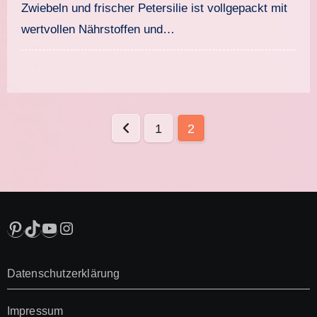
Zwiebeln und frischer Petersilie ist vollgepackt mit
wertvollen Nährstoffen und…
Seitennummerierung
1
2
der
Beiträge
Pinterest
TikTok
YouTube
Instagram
Datenschutzerklärung
Impressum