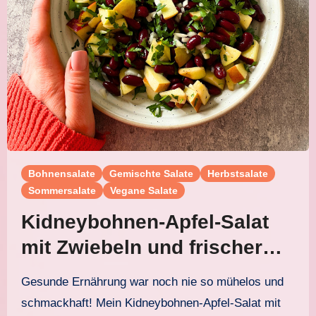
Bohnensalate
Gemischte Salate
Herbstsalate
Sommersalate
Vegane Salate
Kidneybohnen-Apfel-Salat
mit Zwiebeln und frischer
Petersilie
Gesunde Ernährung war noch nie so mühelos und
schmackhaft! Mein Kidneybohnen-Apfel-Salat mit