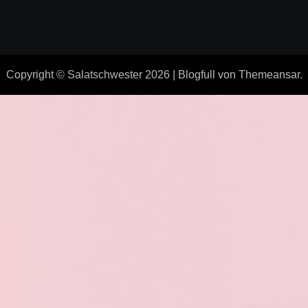
Copyright © Salatschwester 2026
|
Blogfull
von
Themeansar
.