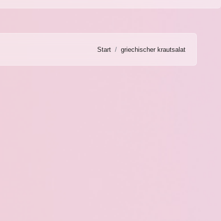
Start
griechischer krautsalat