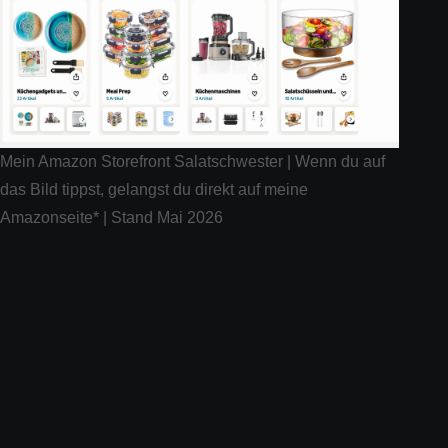
Mein Amazon Storefront Salatschwester | Wenn du auf
das Bild tippst, gelangst du direkt auf meine
Amazonseite* | Stand Mai 2026