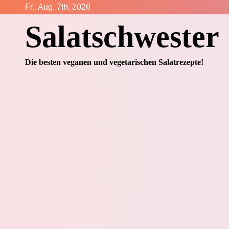
Zum
Fr.. Aug. 7th, 2026
Inhalt
Salatschwester
springen
Die besten veganen und vegetarischen Salatrezepte!