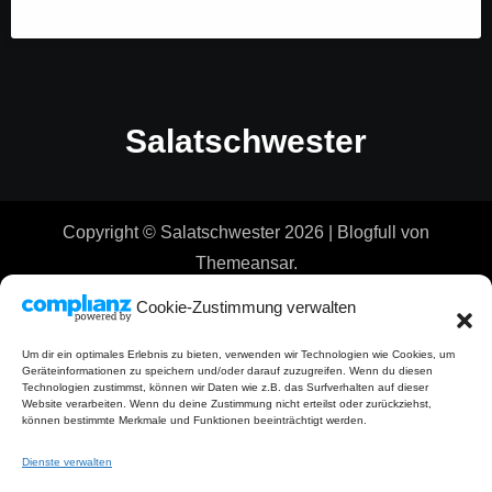
Salatschwester
Copyright © Salatschwester 2026
|
Blogfull
von
Themeansar
.
Cookie-Zustimmung verwalten
Um dir ein optimales Erlebnis zu bieten, verwenden wir Technologien wie Cookies, um
Geräteinformationen zu speichern und/oder darauf zuzugreifen. Wenn du diesen
Technologien zustimmst, können wir Daten wie z.B. das Surfverhalten auf dieser
Website verarbeiten. Wenn du deine Zustimmung nicht erteilst oder zurückziehst,
können bestimmte Merkmale und Funktionen beeinträchtigt werden.
Dienste verwalten