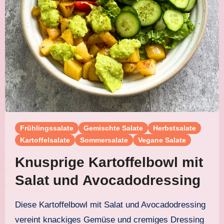
Frühlingssalate
Gemischte Salate
Herbstsalate
Kartoffelsalate
Sommersalate
Vegane Salate
Knusprige Kartoffelbowl mit
Salat und Avocadodressing
Diese Kartoffelbowl mit Salat und Avocadodressing
vereint knackiges Gemüse und cremiges Dressing