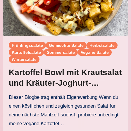
Frühlingssalate
Gemischte Salate
Herbstsalate
Kartoffelsalate
Sommersalate
Vegane Salate
Wintersalate
Kartoffel Bowl mit Krautsalat
und Kräuter-Joghurt-
Dressing
Dieser Blogbeitrag enthält Eigenwerbung Wenn du
einen köstlichen und zugleich gesunden Salat für
deine nächste Mahlzeit suchst, probiere unbedingt
meine vegane Kartoffel…