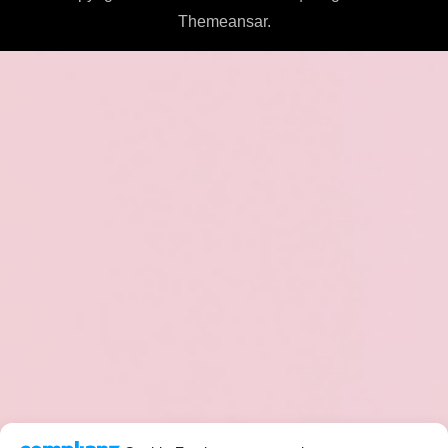
Themeansar
.